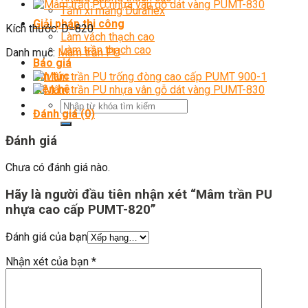
Tấm xi măng Duraflex
Giải pháp thi công
Kích thước: D=820
Làm vách thạch cao
Làm trần thạch cao
Danh mục:
Mâm trần PU
Báo giá
Tin tức
Liên hệ
Đánh giá (0)
Đánh giá
Chưa có đánh giá nào.
Hãy là người đầu tiên nhận xét “Mâm trần PU
nhựa cao cấp PUMT-820”
Đánh giá của bạn
Nhận xét của bạn
*