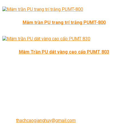
Mâm trần PU trang trí trắng PUMT-800
Mâm Trần PU dát vàng cao cấp PUMT 803
THÔNG TIN LIÊN HỆ
Địa chỉ:
Ngã Ba, Ba La, Hà Đông, Hà nội
Điện thoại:
0985.399.030 – 0947.97.2245
Email:
thachcaogianghuy@gmail.com