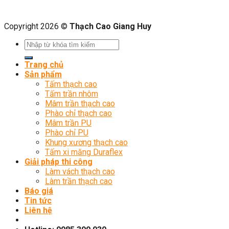
Copyright 2026 ©
Thạch Cao Giang Huy
Trang chủ
Sản phẩm
Tấm thạch cao
Tấm trần nhôm
Mâm trần thạch cao
Phào chỉ thạch cao
Mâm trần PU
Phào chỉ PU
Khung xương thạch cao
Tấm xi măng Duraflex
Giải pháp thi công
Làm vách thạch cao
Làm trần thạch cao
Báo giá
Tin tức
Liên hệ